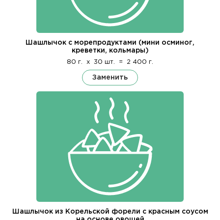
Шашлычок с морепродуктами (мини осминог,
креветки, кольмары)
80 г.
x
30 шт.
=
2 400 г.
Заменить
Шашлычок из Корельской форели с красным соусом
на основе овощей