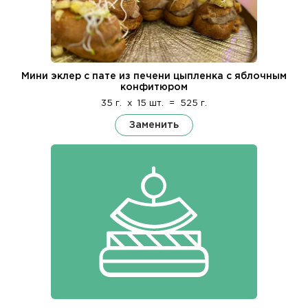
Мини эклер с пате из печени цыпленка с яблочным
конфитюром
35 г.
x
15 шт.
=
525 г.
Заменить