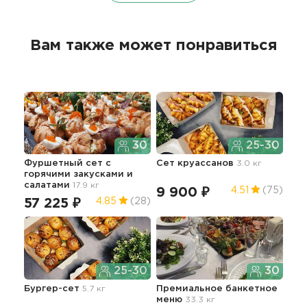
Вам также может понравиться
30
25-30
Фуршетный сет с
Сет круассанов
3.0 кг
Пра
горячими закусками и
де
салатами
17.9 кг
9 900 ₽
74
4.51
(75)
57 225 ₽
4.85
(28)
25-30
30
Бан
Бургер-сет
5.7 кг
Премиальное банкетное
меню
33.3 кг
13