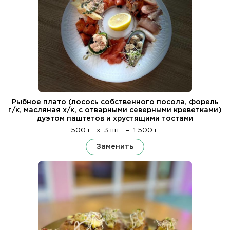
Рыбное плато (лосось собственного посола, форель
г/к, масляная х/к, с отварными северными креветками)
дуэтом паштетов и хрустящими тостами
500 г.
x
3 шт.
=
1 500 г.
Заменить