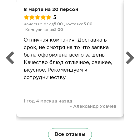
8 марта на 20 персон
Кор
5
Качество блюд
5.00
Доставка
5.00
Обс
Коммуникация
5.00
Дос
Отличная компания! Доставка в
Оф
срок, не смотря на то что заявка
был
была оформлена всего за день.
блю
Качество блюд отличное, свежее,
пог
вкусное. Рекомендуем к
пон
сотрудничеству.
1 год 4 месяца назад
-
Александр Усачев
1 г
Все отзывы