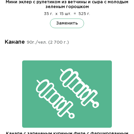
Мини эклер с рулетиком из ветчины и сыра с молодым
зеленым горошком
35 г.
x
15 шт.
=
525 г.
Заменить
Канапе
90г./чел.
(2 700 г.)
Канапе с запеченым куриным филе с фаршированным