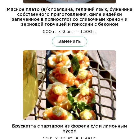
Мясное плато (в/к говядина, телячий язык, буженина
собственного приготовления, филе индейки
запечённое в пряностях) со сливочным хреном и
зерновой горчицей и гриссини с беконом
500 г.
x
3 шт.
=
1 500 г.
Заменить
Брускетта с тартаром из форели с/с и лимонным
мусом
50 г.
x
30 шт.
=
1 500 г.