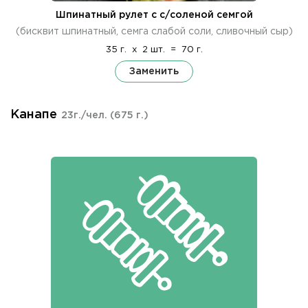
Шпинатный рулет с с/соленой семгой
(бисквит шпинатный, семга слабой соли, сливочный сыр)
35 г.
x
2 шт.
=
70 г.
Заменить
Канапе
23г./чел.
(675 г.)