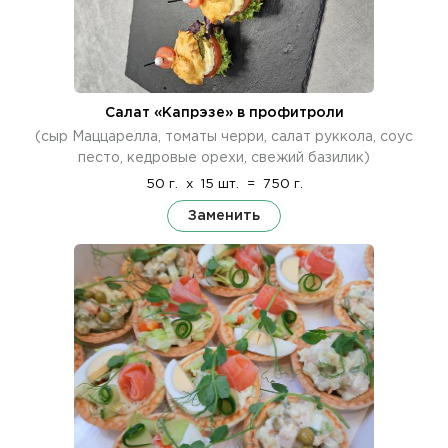
Салат «Капрэзе» в профитроли
(сыр Маццарелла, томаты черри, салат руккола, соус
песто, кедровые орехи, свежий базилик)
50 г.
x
15 шт.
=
750 г.
Заменить