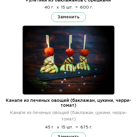
Рулетики из баклажанов с орешками
40 г.
x
15 шт.
=
600 г.
Заменить
Канапе из печеных овощей (баклажан, цукини, черри-
томат)
Канапе из печеных овощей (баклажан, цукини, черри-
томат)
45 г.
x
15 шт.
=
675 г.
Заменить