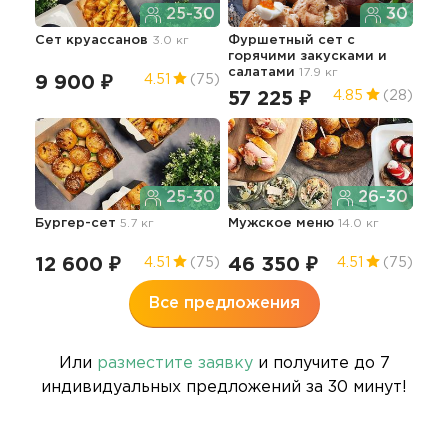
25-30
30
Сет круассанов
3.0 кг
Фуршетный сет с
Пра
горячими закусками и
де
салатами
17.9 кг
9 900 ₽
74
4.51
(75)
57 225 ₽
4.85
(28)
25-30
26-30
Бан
Бургер-сет
5.7 кг
Мужское меню
14.0 кг
13
12 600 ₽
46 350 ₽
4.51
(75)
4.51
(75)
Все предложения
Или
разместите заявку
и получите до 7
индивидуальных предложений за 30 минут!