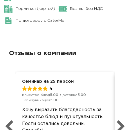
Терминал (картой)
Безнал без НДС
По договору с CaterMe
Отзывы о компании
Семинар на 25 персон
Кон
5
Качество блюд
5.00
Доставка
5.00
Кач
Коммуникация
5.00
Ком
Хочу выразить благодарность за
Раз
качество блюд и пунктуальность.
Ком
Гости остались довольны.
До